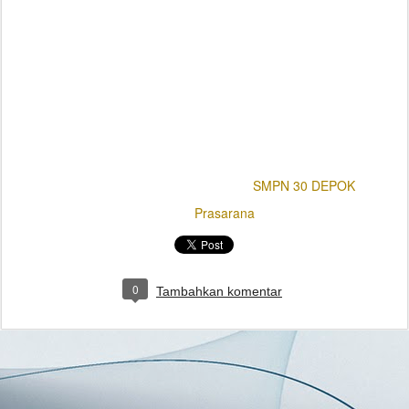
2.
Penataan Ruang Guru agar kondusif dalam Briefing
Kepala Sekolah
3.
Pengadaan AC yang dipasang pada Ruang Wakil
Kepala Sekolah
4.
Penataan Ruang Arsip Tata Usaha Sekolah
Pengadaan, pemeliharaan dan pengecekan secara berkala pada
sarana dan prasarana sekolah,
Diposting
11th October 2022
oleh
SMPN 30 DEPOK
Label:
Prasarana
0
Tambahkan komentar