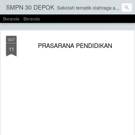
SMPN 30 DEPOK
Sekolah tematik olahraga adalah jenis sekolah yang menekankan pada pengembangan keterampilan olahraga dan kebugaran fisik siswa sebagai bagian integral dari kurikulum mereka. Konsep Sekolah Tematik Olahraga ini adalah untuk menyatukan pendidikan formal dengan pembelajaran olahraga, memungkinkan siswa untuk berkembang dalam bidang akademis dan non akademis serta menjaga fisik secara seimbang.
Beranda
Beranda
OCT
PRASARANA PENDIDIKAN
11
Program kerja Tahun 2023/2024 yang akan dilakukan tentunya
mengacu kepada kebutuhan sarana (Non Gedung) dalam upaya
memenuhi Visi SMP Negeri 30 Depok “
Terwujudnya lingkungan
sekolah yang religius, cerdas dan peduli lingkungan
”.
Adapun terkait prasarana ( Gedung / Bangunan Fisik)
disesuaikan dengan kebijakan Dinas Pendidikan melalui
Pemerintah Kota Depok.
1.
Pengecatan Ruang Kepala Sekolah, Ruang TU, Ruang
Bendahara, Ruang Kepala TU dan Ruang Wakil
Kepala Sekolah.