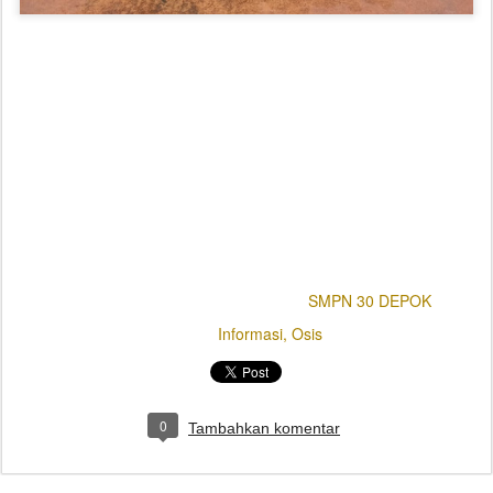
Diposting
12th February 2024
oleh
SMPN 30 DEPOK
Label:
Informasi
Osis
0
Tambahkan komentar