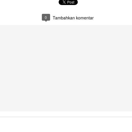
0
Tambahkan komentar
OV
UPACARA BENDERA SMPN 30 DEPOK
3
CT
DOKUMENTASI JUMAT .
31