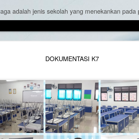
an olahraga dan kebugaran fisik siswa sebagai bagian integral dari kurikulum mereka. Konsep Sekolah Tematik Olahraga ini adalah untuk menyatukan pendidikan formal dengan pembelajaran olahraga, memungkinkan siswa
NOV
DOKUMENTASI KE
PENERIMAAN APR
DOKUMENTASI K7
21
OLEH PAK KADIS