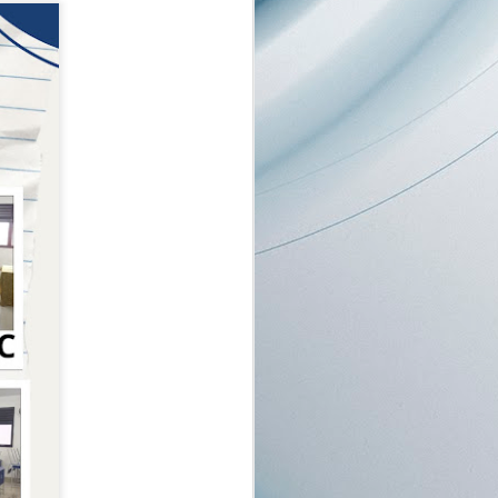
NOV
Kegiatan rutin hari Rabu..
12