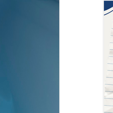
NOV
DOKUMENTASI KEGIATAN
20
HARI KAMIS DAN
PELUNCURAN WATER
ROCKET
N
N
M