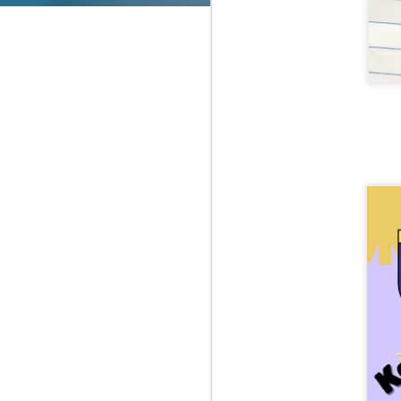
D
M
N
N