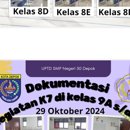
OKUMENTASI KEGIATAN SENIN DAN UPACARA BENDERA
EMPERINGATI HARI PAHLAWAN NASIONAL.
OV
DOKUMENTASI KEGIATAN PKKS UPTD SMPN 30 DEPOK..
7
OV
SENAM ANAK INDONESIA HEBAT SMPN 30 DEPOK
6