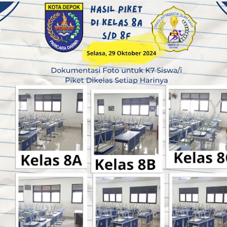
NOV
NOV
DOKUMNETASI KEGIATAN
Kegiatan Kamis Gerakan
19
13
RABU DAN PEMBUATAN
Senam Anak Indonesia
WATER ROCKET.
Hebat
OV
Kegiatan Hari Selasa..
11
OV
SELAMAT HARI PAHLAWAN NASIONAL..
10
" PAHLAWAN TELADANKU, TERUS BERGERAK,
ELANJUTKAN PERJUANGAN."