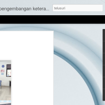
 untuk berkembang dalam bidang akademis dan non akademis serta menjaga fisik secara seimbang.
GIATAN HARI JUMAT DAN
ESIASI SISWA BERPPRESTASI
PORYATA.