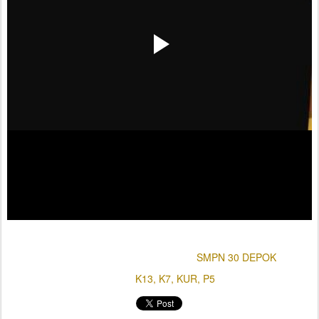
Diposting
31st October 2024
oleh
SMPN 30 DEPOK
Label:
K13
K7
KUR
P5