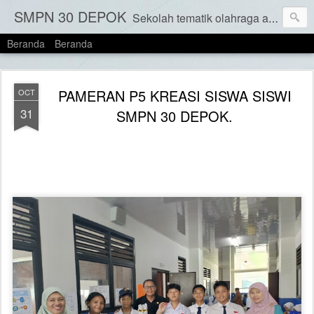
SMPN 30 DEPOK
Sekolah tematik olahraga adalah jenis sekolah yang menekankan pada pengembangan keterampilan olahraga dan kebugaran fisik siswa sebagai bagian integral dari kurikulum mereka. Konsep Sekolah Tematik Olahraga ini adalah untuk menyatukan pendidikan formal dengan pembelajaran olahraga, memungkinkan siswa untuk berkembang dalam bidang akademis dan non akademis serta menjaga fisik secara seimbang.
Beranda
Beranda
PAMERAN P5 KREASI SISWA SISWI
OCT
31
SMPN 30 DEPOK.