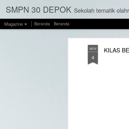
SMPN 30 DEPOK
Sekolah tematik olahraga adalah jenis sekolah yang menekankan pada pengembangan keterampil
Magazine
Beranda
Beranda
KILAS B
NOV
4
Sportama ATF 14&U 
Raja dan Ratu baru 
Yosheline Odelia Vic
hardcourt The Sultan H
Di final tunggal, sis
6-3, 7-5. Sedangkan 