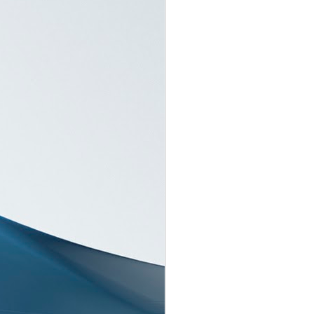
Indonesia Tiongkok, K
"Setiap petenis puny
ATF yang menggelar
performance. Sang juar
Direktur Turnamen, Su
Di kelompok putra,
Ra
yang terbaik. Di final
kualifikasi, Rafa Ri
duetnya bersama waki
7-5, 2-6, 6-10.
Sementara itu, Rafa 
bersih empat gelar j
sebagai hadiah atas je
"Seperti tahun ini y