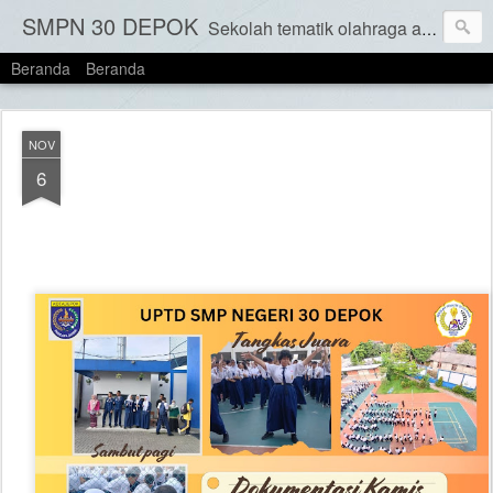
SMPN 30 DEPOK
Sekolah tematik olahraga adalah jenis sekolah yang menekankan pada pengembangan keterampilan olahraga dan kebugaran fisik siswa sebagai bagian integral dari kurikulum mereka. Konsep Sekolah Tematik Olahraga ini adalah untuk menyatukan pendidikan formal dengan pembelajaran olahraga, memungkinkan siswa untuk berkembang dalam bidang akademis dan non akademis serta menjaga fisik secara seimbang.
Beranda
Beranda
NOV
6
SENAM ANAK INDONESIA HEBAT SMPN 30 DEPOK