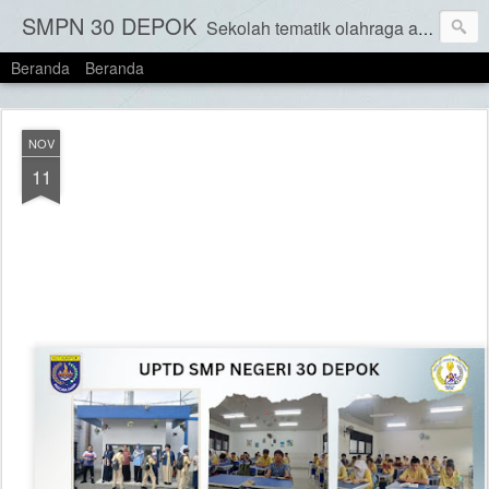
SMPN 30 DEPOK
Sekolah tematik olahraga adalah jenis sekolah yang menekankan pada pengembangan keterampilan olahraga dan kebugaran fisik siswa sebagai bagian integral dari kurikulum mereka. Konsep Sekolah Tematik Olahraga ini adalah untuk menyatukan pendidikan formal dengan pembelajaran olahraga, memungkinkan siswa untuk berkembang dalam bidang akademis dan non akademis serta menjaga fisik secara seimbang.
Beranda
Beranda
NOV
11
Kegiatan Hari Selasa..